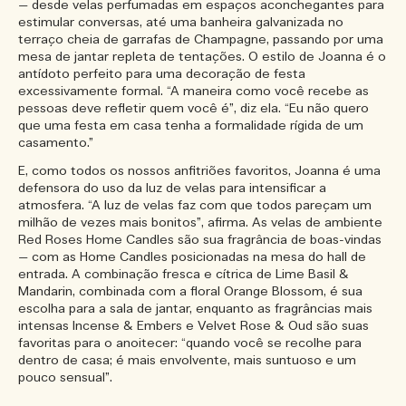
— desde velas perfumadas em espaços aconchegantes para
estimular conversas, até uma banheira galvanizada no
terraço cheia de garrafas de Champagne, passando por uma
mesa de jantar repleta de tentações. O estilo de Joanna é o
antídoto perfeito para uma decoração de festa
excessivamente formal. “A maneira como você recebe as
pessoas deve refletir quem você é”, diz ela. “Eu não quero
que uma festa em casa tenha a formalidade rígida de um
casamento.”
E, como todos os nossos anfitriões favoritos, Joanna é uma
defensora do uso da luz de velas para intensificar a
atmosfera. “A luz de velas faz com que todos pareçam um
milhão de vezes mais bonitos”, afirma. As velas de ambiente
Red Roses Home Candles são sua fragrância de boas-vindas
— com as Home Candles posicionadas na mesa do hall de
entrada. A combinação fresca e cítrica de Lime Basil &
Mandarin, combinada com a floral Orange Blossom, é sua
escolha para a sala de jantar, enquanto as fragrâncias mais
intensas Incense & Embers e Velvet Rose & Oud são suas
favoritas para o anoitecer: “quando você se recolhe para
dentro de casa; é mais envolvente, mais suntuoso e um
pouco sensual”.