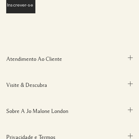
Atendimento Ao Cliente
Visite & Descubra
Meu Perfil
Fale Conosco
Personal Shopper
Sobre A Jo Malone London
Descubra uma Fragrância
Cancelamentos & Devoluções
Localize uma Boutique
Informações sobre Envio
Glossário de Ingredientes
Privacidade e Termos