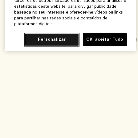
terceiros ou outros marcadores utilizados para análises e
estatísticas deste website, para divulgar publicidade
baseada no seu interesse e oferecer-lhe vídeos ou links
para partilhar nas redes sociais e conteúdos de
plataformas digitais.
Personalizar
OK, aceitar Tudo
Chat
Adicionar ao Carrinho - R$610,00