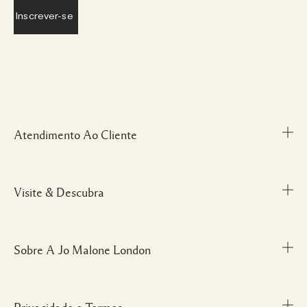
Atendimento Ao Cliente
Visite & Descubra
Meu Perfil
Fale Conosco
Personal Shopper
Sobre A Jo Malone London
Descubra uma Fragrância
Cancelamentos & Devoluções
Localize uma Boutique
Informações sobre Envio
Glossário de Ingredientes