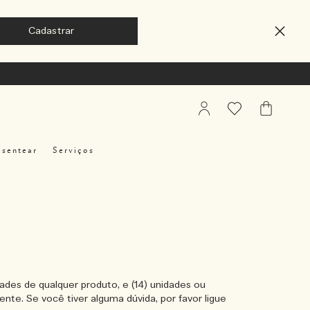
My
Favoritos
Meu
Account
Carrinho
esentear
Serviços
ades de qualquer produto, e (14) unidades ou
ente. Se você tiver alguma dúvida, por favor ligue