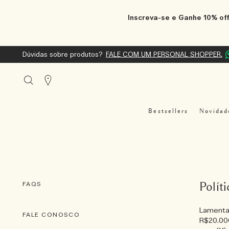
Inscreva-se e Ganhe 10% off
Dúvidas sobre produtos?
FALE COM UM PERSONAL SHOPPER.
Stores
Bestsellers
Novidad
FAQS
Polít
Lamentam
FALE CONOSCO
R$20.000