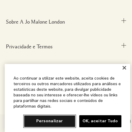
Fale Conosco
Personal Shopper
Sobre A Jo Malone London
Descubra uma Fragrância
Cancelamentos & Devoluções
Localize uma Boutique
Informações sobre Envio
Glossário de Ingredientes
Privacidade e Termos
Nossa História
FAQ
Informações da Marca
Carreiras
Social
Termos e Condições
Ao continuar a utilizar este website, aceita cookies de
terceiros ou outros marcadores utilizados para análises e
estatísticas deste website, para divulgar publicidade
baseada no seu interesse e oferecer-lhe vídeos ou links
Localização e Idioma
Instagram
para partilhar nas redes sociais e conteúdos de
plataformas digitais.
Facebook
Brasil
© Jo Malone London 2026
Pinterest
Personalizar
OK, aceitar Tudo
Chat
Localização – Brasil
Twitter