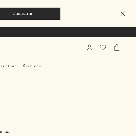
My
Favoritos
Meu
Account
Carrinho
esentear
Serviços
nicas.