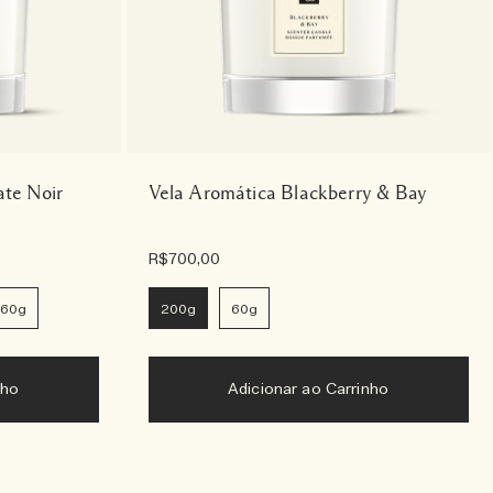
te Noir
Vela Aromática Blackberry & Bay
R$700,00
60g
200g
60g
nho
Adicionar ao Carrinho