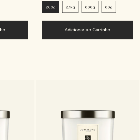
200g
2.1kg
600g
60g
nho
Adicionar ao Carrinho