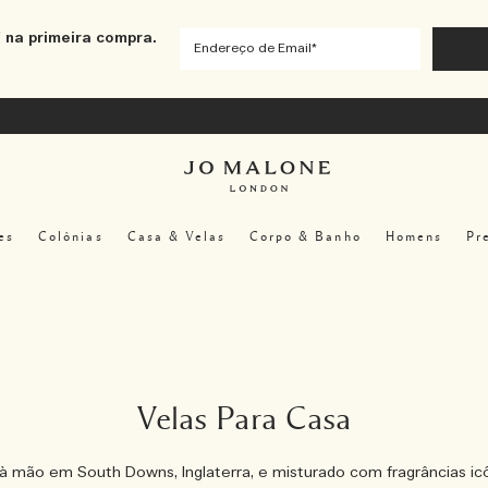
 na primeira compra.
es
Colônias
Casa & Velas
Corpo & Banho
Homens
Pr
Velas Para Casa
 à mão em South Downs, Inglaterra, e misturado com fragrâncias icô