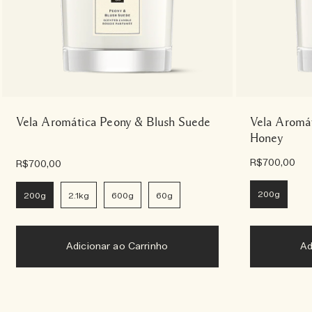
Vela Aromática Peony & Blush Suede
Vela Aromá
Honey
R$700,00
R$700,00
200g
200g
2.1kg
600g
60g
Adicionar ao Carrinho
Ad