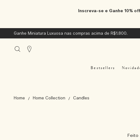
Inscreva-se e Ganhe 10% off
Ganhe Miniatura Luxuosa nas compras acima de R$1.800.
Stores
Bestsellers
Novidad
Home
Home Collection
Candles
Feito