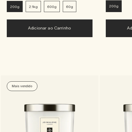
200g
200g
2.1kg
600g
60g
Adicionar ao Carrinho
Ad
Mais vendido