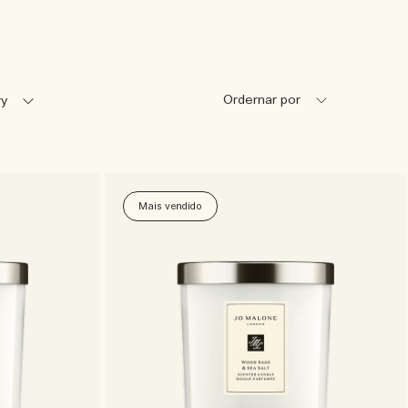
Ordernar por
egory
Mais vendido