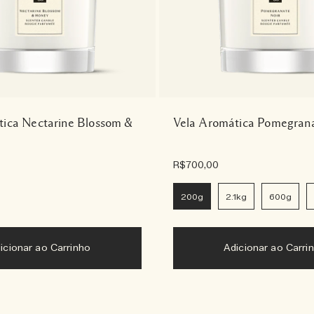
tica Nectarine Blossom &
Vela Aromática Pomegrana
R$700,00
200g
2.1kg
600g
icionar ao Carrinho
Adicionar ao Carri