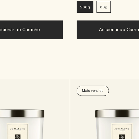
200g
60g
icionar ao Carrinho
Adicionar ao Carri
Mais vendido