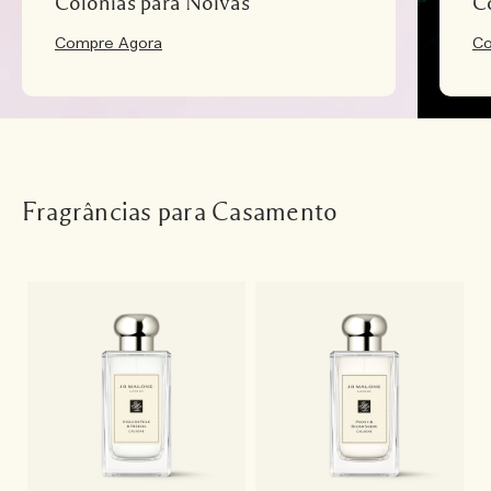
Colônias para Noivas
C
Compre Agora
Co
Fragrâncias para Casamento