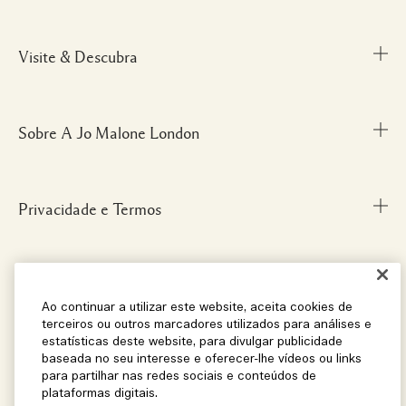
Visite & Descubra
Meu Perfil
Fale Conosco
Personal Shopper
Sobre A Jo Malone London
Descubra uma Fragrância
Cancelamentos & Devoluções
Localize uma Boutique
Informações sobre Envio
Glossário de Ingredientes
Privacidade e Termos
Nossa História
FAQ
Informações da Marca
Carreiras
Social
Termos e Condições
Ao continuar a utilizar este website, aceita cookies de
terceiros ou outros marcadores utilizados para análises e
estatísticas deste website, para divulgar publicidade
baseada no seu interesse e oferecer-lhe vídeos ou links
Localização e Idioma
Instagram
para partilhar nas redes sociais e conteúdos de
plataformas digitais.
Facebook